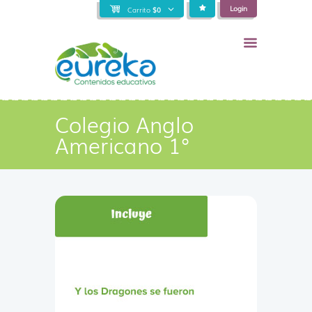
Login
Carrito
$
0
Colegio Anglo
Americano 1°