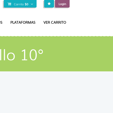
Login
Carrito
$
0
S
PLATAFORMAS
VER CARRITO
llo 10°