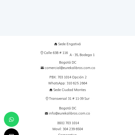
Sede Engativá
Calle 63B # 116
A - 35, Bodega 1
Bogotá DC
comercial@eurekalibros.com.co
PBX: 703 1014 Opción 2
WhatsApp: 310 625 2664
Sede Ciudad Montes
Transversal 31 # 11-39 Sur
Bogotá DC
info@eurekalibros.com.co
(601) 703 1014
Movil: 304 239 6504
Corporativo