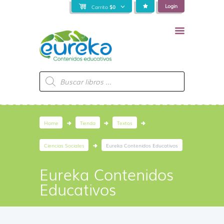
Login
Carrito
$
0
Búsqueda
de
productos
Home
Tienda
Textos
Ciencias Sociales
Eureka Contenidos Educativos
Eureka Contenidos
Educativos