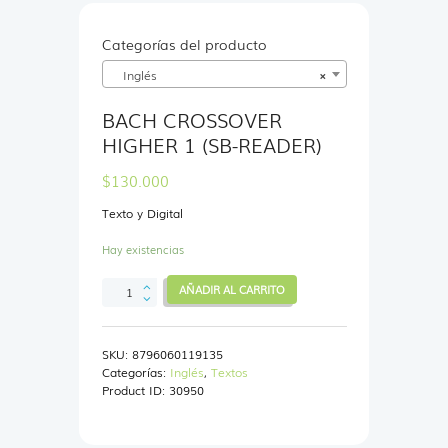
Categorías del producto
Inglés
×
BACH CROSSOVER
HIGHER 1 (SB-READER)
$
130.000
Texto y Digital
Hay existencias
BACH
AÑADIR AL CARRITO
CROSSOVER
HIGHER
1
SKU:
8796060119135
(SB-
Categorías:
Inglés
,
Textos
READER)
Product ID:
30950
cantidad