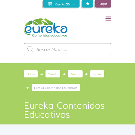
Login
Carrito
$
0
Búsqueda
de
productos
Home
Tienda
Textos
Inglés
Eureka Contenidos Educativos
Eureka Contenidos
Educativos