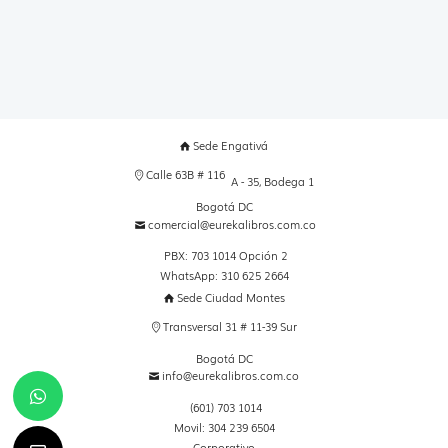
Sede Engativá
Calle 63B # 116
A - 35, Bodega 1
Bogotá DC
comercial@eurekalibros.com.co
PBX: 703 1014 Opción 2
WhatsApp: 310 625 2664
Sede Ciudad Montes
Transversal 31 # 11-39 Sur
Bogotá DC
info@eurekalibros.com.co
(601) 703 1014
Movil: 304 239 6504
Corporativo