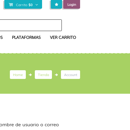
Login
Carrito
$
0
S
PLATAFORMAS
VER CARRITO
Home
Tienda
Account
nombre de usuario o correo