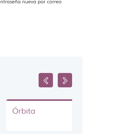
contraseña nueva por correo
Órbita
In