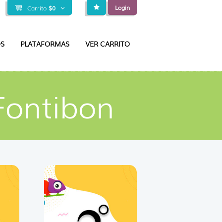
Login
Carrito
$
0
S
PLATAFORMAS
VER CARRITO
Fontibon