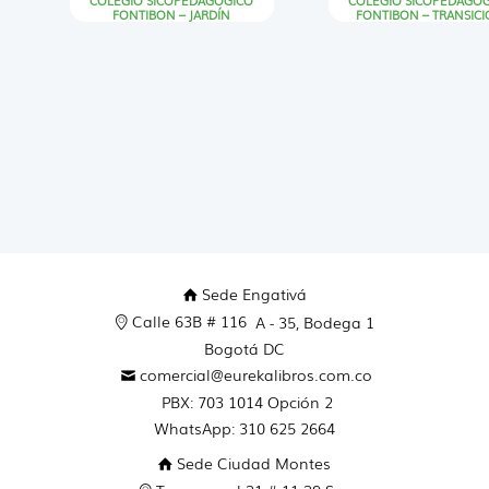
COLEGIO SICOPEDAGOGICO
COLEGIO SICOPEDAGO
FONTIBON – JARDÍN
FONTIBON – TRANSIC
Sede Engativá
Calle 63B # 116
A - 35, Bodega 1
Bogotá DC
comercial@eurekalibros.com.co
PBX: 703 1014 Opción 2
WhatsApp: 310 625 2664
Sede Ciudad Montes