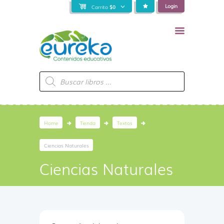
Login
Carrito
$
0
Búsqueda
de
productos
Home
Tienda
Textos
Ciencias Naturales
Ciencias Naturales