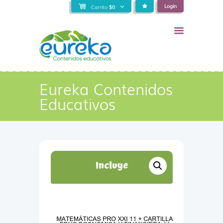
Login
Carrito
$
0
Eureka Contenidos
Educativos