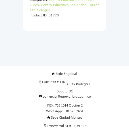
+
Aures
,
Centro Educativo Los Andes - Aures
CARTILLA
11°
,
Colegios
EDUC
Product ID:
31770
ECONOMICA
Y
FINANCIERA
11
cantidad
Sede Engativá
Calle 63B # 116
A - 35, Bodega 1
Bogotá DC
comercial@eurekalibros.com.co
PBX: 703 1014 Opción 2
WhatsApp: 310 625 2664
Sede Ciudad Montes
Transversal 31 # 11-39 Sur