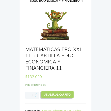
MATEMÁTICAS PRO XXI
11 + CARTILLA EDUC
ECONOMICA Y
FINANCIERA 11
$
132.000
Hay existencias
MATEMÁTICAS
AÑADIR AL CARRITO
PRO
XXI
11
Categorías:
Centro Educativo Los Andes -