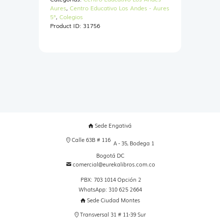
+
Aures
,
Centro Educativo Los Andes - Aures
CARTILLA
5°
,
Colegios
EDUC
Product ID:
31756
ECONOMICA
Y
FINANCIERA
5
cantidad
Sede Engativá
Calle 63B # 116
A - 35, Bodega 1
Bogotá DC
comercial@eurekalibros.com.co
PBX: 703 1014 Opción 2
WhatsApp: 310 625 2664
Sede Ciudad Montes
Transversal 31 # 11-39 Sur