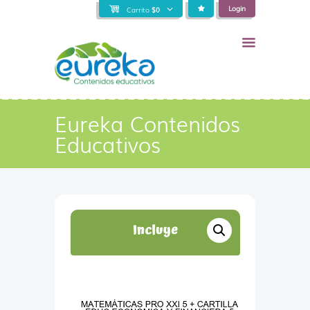
Login
Carrito
$
0
Eureka Contenidos
Educativos