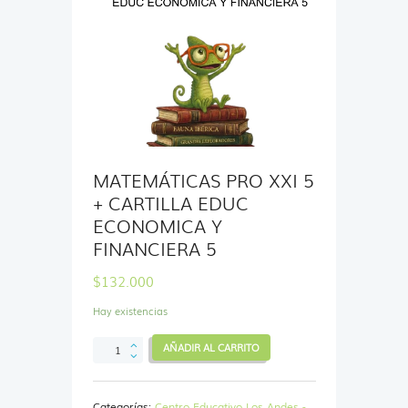
MATEMÁTICAS PRO XXI 5
+ CARTILLA EDUC
ECONOMICA Y
FINANCIERA 5
$
132.000
Hay existencias
MATEMÁTICAS
AÑADIR AL CARRITO
PRO
XXI
5
Categorías:
Centro Educativo Los Andes -