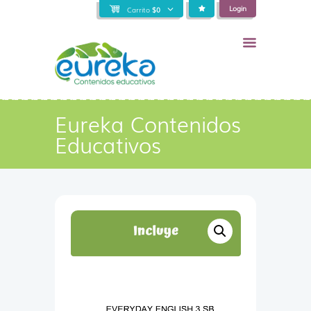
Login
Carrito
$
0
Eureka Contenidos
Educativos