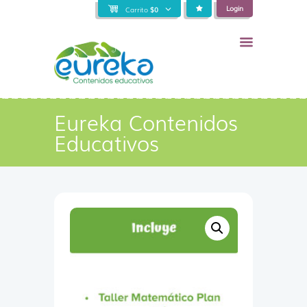
Login
Carrito
$
0
Eureka Contenidos
Educativos