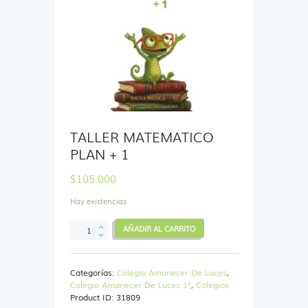
TALLER MATEMATICO
PLAN + 1
$
105.000
Hay existencias
TALLER
AÑADIR AL CARRITO
MATEMATICO
PLAN
+
Categorías:
Colegio Amanecer De Luces
,
1
Colegio Amanecer De Luces 1°
,
Colegios
cantidad
Product ID:
31809