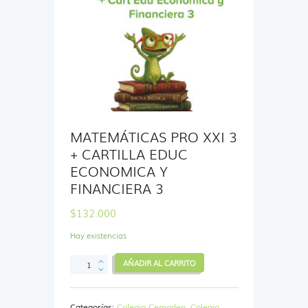
MATEMÁTICAS PRO XXI 3
+ CARTILLA EDUC
ECONOMICA Y
FINANCIERA 3
$
132.000
Hay existencias
MATEMÁTICAS
AÑADIR AL CARRITO
PRO
XXI
3
Categorías:
Colegio Cemoden
,
Colegio