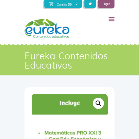
Login
Carrito
$
0
Eureka Contenidos
Educativos