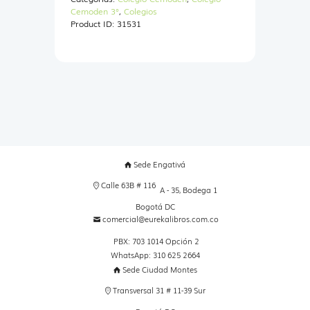
+
Cemoden 3°
,
Colegios
CARTILLA
Product ID:
31531
EDUC
ECONOMICA
Y
FINANCIERA
3
cantidad
Sede Engativá
Calle 63B # 116
A - 35, Bodega 1
Bogotá DC
comercial@eurekalibros.com.co
PBX: 703 1014 Opción 2
WhatsApp: 310 625 2664
Sede Ciudad Montes
Transversal 31 # 11-39 Sur