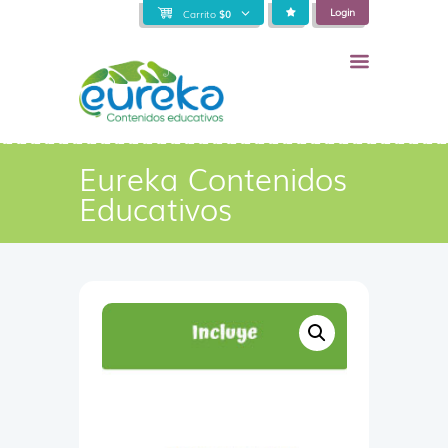
Login
Carrito
$
0
Eureka Contenidos
Educativos