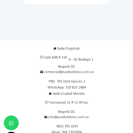
Sede Engativá
Calle 63B # 116
A - 35, Bodega 1
Bogotá DC
comercial@eurekalibros.com.co
PBX: 703 1014 Opción 2
WhatsApp: 310 625 2664
Sede Ciudad Montes
Transversal 31 # 11-39 Sur
Bogotá DC
info@eurekalibros.com.co
(601) 703 1014
Movil: 304 239 6504