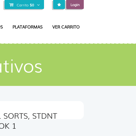
Login
Carrito
$
0
S
PLATAFORMAS
VER CARRITO
tivos
L SORTS, STDNT
OK 1