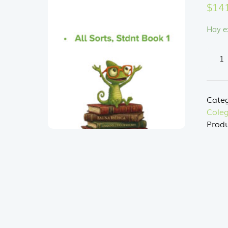
$
14
Hay e
ALL
SORT
STDN
BOO
Categ
1
Coleg
canti
Produ