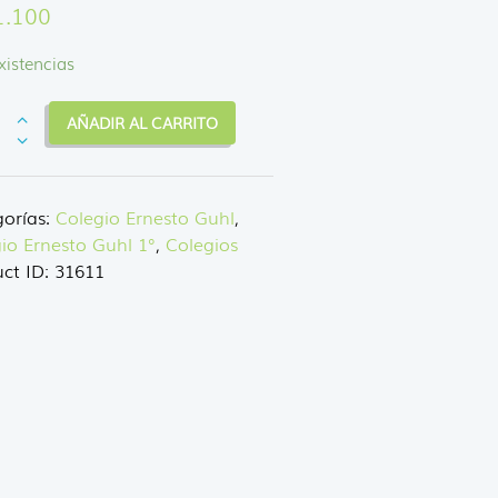
1.100
xistencias
AÑADIR AL CARRITO
S,
T
K
orías:
Colegio Ernesto Guhl
,
io Ernesto Guhl 1°
,
Colegios
dad
ct ID:
31611