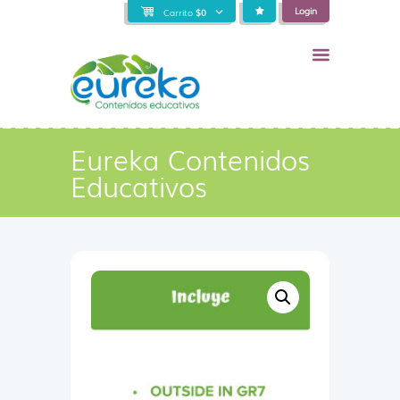
Login
Carrito
$
0
Eureka Contenidos
Educativos