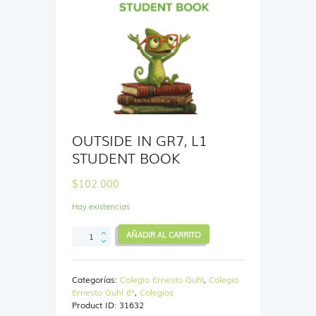
OUTSIDE IN GR7, L1
STUDENT BOOK
$
102.000
Hay existencias
OUTSIDE
AÑADIR AL CARRITO
IN
GR7,
L1
Categorías:
Colegio Ernesto Guhl
,
Colegio
STUDENT
Ernesto Guhl 6°
,
Colegios
BOOK
Product ID:
31632
cantidad