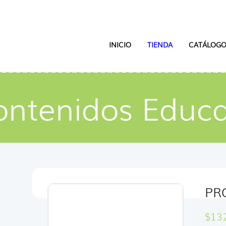
INICIO
TIENDA
CATÁLOGO
ontenidos Educa
PR
$
13