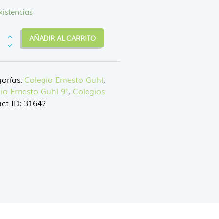
xistencias
AÑADIR AL CARRITO
ALES
orías:
Colegio Ernesto Guhl
,
dad
io Ernesto Guhl 9°
,
Colegios
ct ID:
31642