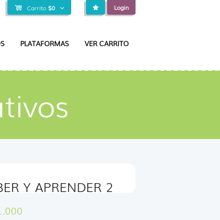
Login
Carrito
$
0
S
PLATAFORMAS
VER CARRITO
tivos
BER Y APRENDER 2
1.000