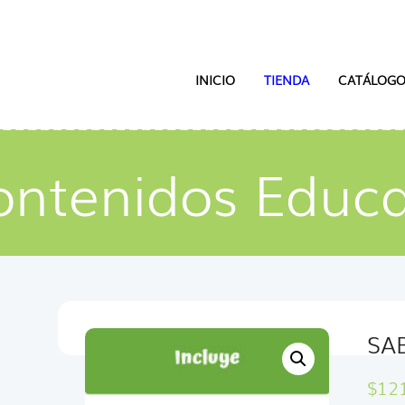
INICIO
TIENDA
CATÁLOGO
ontenidos Educa
SA
$
12