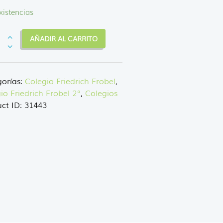
xistencias
R
AÑADIR AL CARRITO
NDER
orías:
Colegio Friedrich Frobel
,
dad
io Friedrich Frobel 2°
,
Colegios
ct ID:
31443