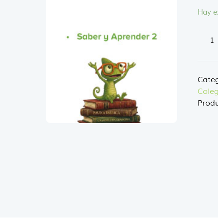
Hay e
SABE
Y
APRE
2
Categ
canti
Coleg
Produ