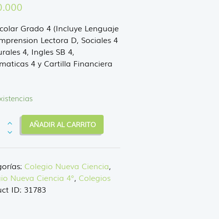
0.000
scolar Grado 4 (Incluye Lenguaje
mprension Lectora D, Sociales 4
urales 4, Ingles SB 4,
aticas 4 y Cartilla Financiera
xistencias
AÑADIR AL CARRITO
ar
io
orías:
Colegio Nueva Ciencia
,
a
io Nueva Ciencia 4°
,
Colegios
ia
ct ID:
31783
dad