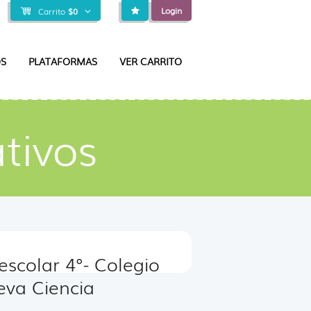
Login
Carrito
$
0
S
PLATAFORMAS
VER CARRITO
tivos
 escolar 4°- Colegio
va Ciencia