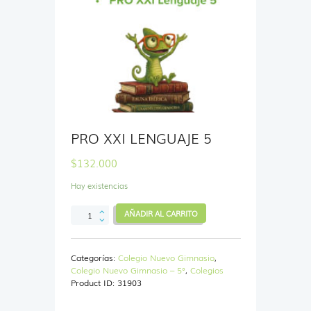
PRO XXI LENGUAJE 5
$
132.000
Hay existencias
PRO
AÑADIR AL CARRITO
XXI
LENGUAJE
5
Categorías:
Colegio Nuevo Gimnasio
,
cantidad
Colegio Nuevo Gimnasio – 5°
,
Colegios
Product ID:
31903