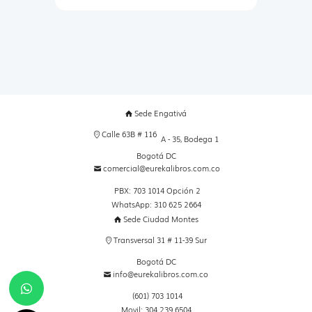
Sede Engativá
Calle 63B # 116
A - 35, Bodega 1
Bogotá DC
comercial@eurekalibros.com.co
PBX: 703 1014 Opción 2
WhatsApp: 310 625 2664
Sede Ciudad Montes
Transversal 31 # 11-39 Sur
Bogotá DC
info@eurekalibros.com.co
(601) 703 1014
Movil: 304 239 6504