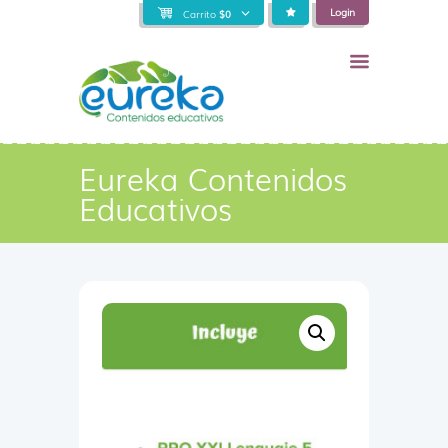
Login
Carrito
$
0
Eureka Contenidos
Educativos