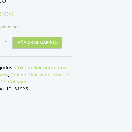
0.000
xistencias
AÑADIR AL CARRITO
ar
orías:
Colegio Salesiano Juan
iano
izzo
,
Colegio Salesiano Juan Del
 1°
,
Colegios
ct ID:
31925
dad