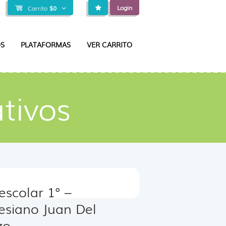
Login
Carrito
$
0
S
PLATAFORMAS
VER CARRITO
tivos
 escolar 1° –
esiano Juan Del
zo