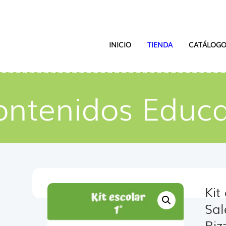
INICIO
TIENDA
CATÁLOGO
ontenidos Educa
Kit
Sal
Riz