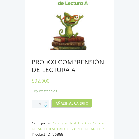
PRO XXI COMPRENSIÓN
DE LECTURA A
$
92.000
Hay existencias
PRO
AÑADIR AL CARRITO
XXI
COMPRENSIÓN
DE
Categorías:
Colegios
,
Inst Tec Cial Cerros
LECTURA
De Suba
,
Inst Tec Cial Cerros De Suba 1°
A
Product ID:
30888
cantidad