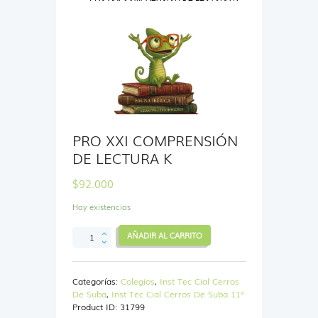
PRO XXI COMPRENSIÓN
DE LECTURA K
$
92.000
Hay existencias
PRO
AÑADIR AL CARRITO
XXI
COMPRENSIÓN
DE
Categorías:
Colegios
,
Inst Tec Cial Cerros
LECTURA
De Suba
,
Inst Tec Cial Cerros De Suba 11°
K
Product ID:
31799
cantidad