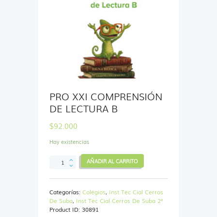
PRO XXI COMPRENSIÓN
DE LECTURA B
$
92.000
Hay existencias
PRO
AÑADIR AL CARRITO
XXI
COMPRENSIÓN
DE
Categorías:
Colegios
,
Inst Tec Cial Cerros
LECTURA
De Suba
,
Inst Tec Cial Cerros De Suba 2°
B
Product ID:
30891
cantidad