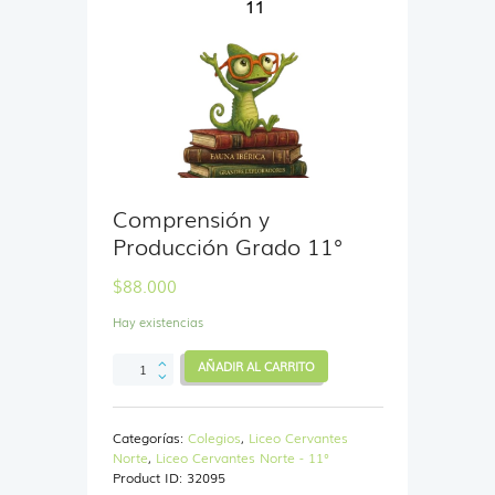
Comprensión y
Producción Grado 11°
$
88.000
Hay existencias
Comprensión
AÑADIR AL CARRITO
y
Producción
Grado
Categorías:
Colegios
,
Liceo Cervantes
11°
Norte
,
Liceo Cervantes Norte - 11°
cantidad
Product ID:
32095