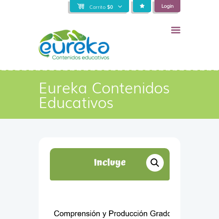
Login
Carrito
$
0
Eureka Contenidos
Educativos