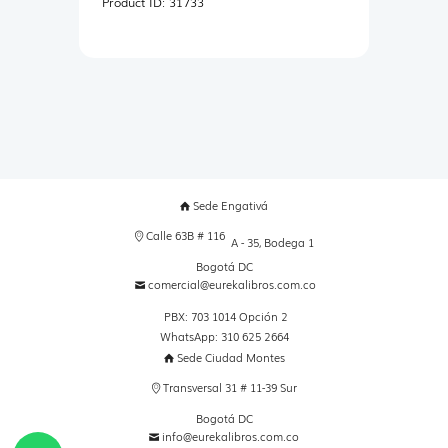
Product ID:
31733
Sede Engativá
Calle 63B # 116
A - 35, Bodega 1
Bogotá DC
comercial@eurekalibros.com.co
PBX: 703 1014 Opción 2
WhatsApp: 310 625 2664
Sede Ciudad Montes
Transversal 31 # 11-39 Sur
Bogotá DC
info@eurekalibros.com.co