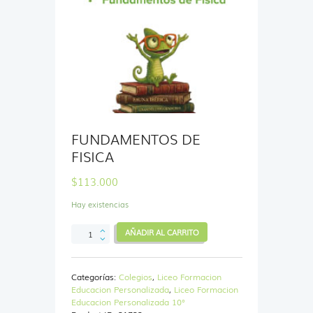
FUNDAMENTOS DE
FISICA
$
113.000
Hay existencias
FUNDAMENTOS
AÑADIR AL CARRITO
DE
FISICA
cantidad
Categorías:
Colegios
,
Liceo Formacion
Educacion Personalizada
,
Liceo Formacion
Educacion Personalizada 10°