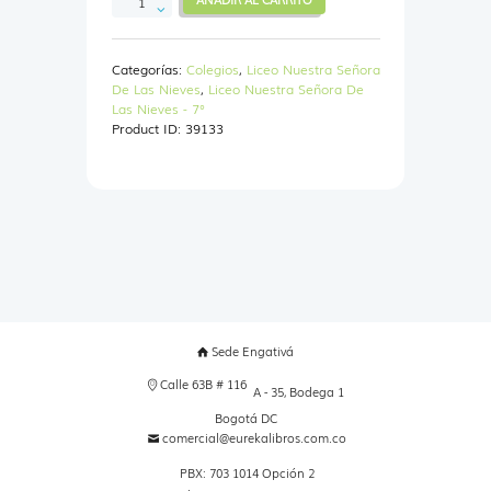
Kit
Escolar
7°
Categorías:
Colegios
,
Liceo Nuestra Señora
-
De Las Nieves
,
Liceo Nuestra Señora De
Liceo
Las Nieves - 7°
Nuestra
Product ID:
39133
Señora
De
Las
Nieves
cantidad
Sede Engativá
Calle 63B # 116
A - 35, Bodega 1
Bogotá DC
comercial@eurekalibros.com.co
PBX: 703 1014 Opción 2