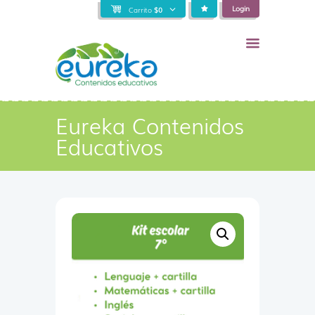
Login
Carrito
$
0
Eureka Contenidos
Educativos