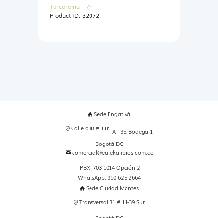
Torcoroma - 7°
Product ID:
32072
Sede Engativá
Calle 63B # 116
A - 35, Bodega 1
Bogotá DC
comercial@eurekalibros.com.co
PBX: 703 1014 Opción 2
WhatsApp: 310 625 2664
Sede Ciudad Montes
Transversal 31 # 11-39 Sur
Bogotá DC