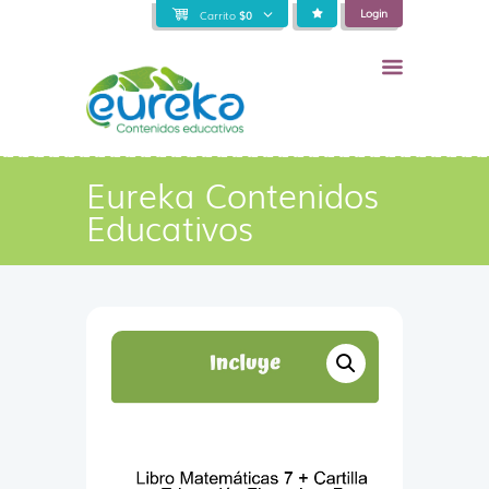
Login
Carrito
$
0
Eureka Contenidos
Educativos