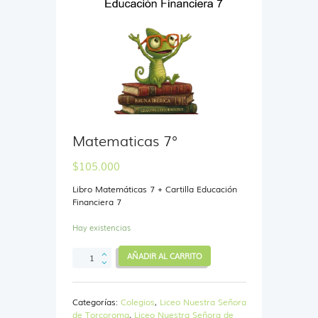
Matematicas 7°
$
105.000
Libro Matemáticas 7 + Cartilla Educación
Financiera 7
Hay existencias
Matematicas
AÑADIR AL CARRITO
7°
cantidad
Categorías:
Colegios
,
Liceo Nuestra Señora
de Torcoroma
,
Liceo Nuestra Señora de