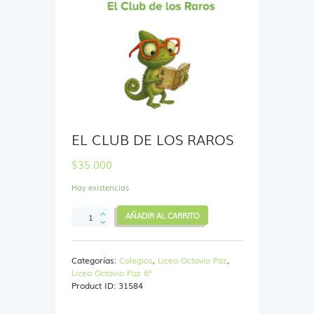
EL CLUB DE LOS RAROS
$
35.000
Hay existencias
EL
AÑADIR AL CARRITO
CLUB
DE
LOS
Categorías:
Colegios
,
Liceo Octavio Paz
,
RAROS
Liceo Octavio Paz 6°
cantidad
Product ID:
31584