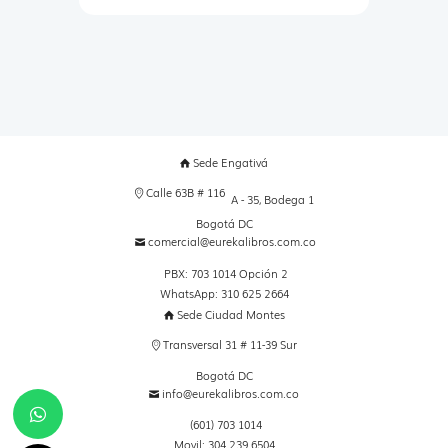
Sede Engativá
Calle 63B # 116
A - 35, Bodega 1
Bogotá DC
comercial@eurekalibros.com.co
PBX: 703 1014 Opción 2
WhatsApp: 310 625 2664
Sede Ciudad Montes
Transversal 31 # 11-39 Sur
Bogotá DC
info@eurekalibros.com.co
(601) 703 1014
Movil: 304 239 6504