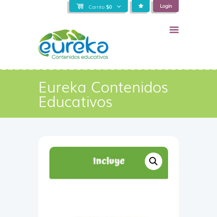
Login
Carrito
$
0
Eureka Contenidos
Educativos