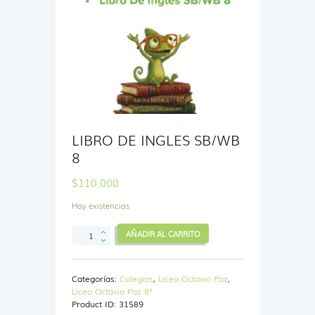
LIBRO DE INGLES SB/WB
8
$
110.000
Hay existencias
LIBRO
AÑADIR AL CARRITO
DE
INGLES
SB/WB
Categorías:
Colegios
,
Liceo Octavio Paz
,
8
Liceo Octavio Paz 8°
cantidad
Product ID:
31589