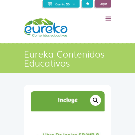
Login
Carrito
$
0
Eureka Contenidos
Educativos