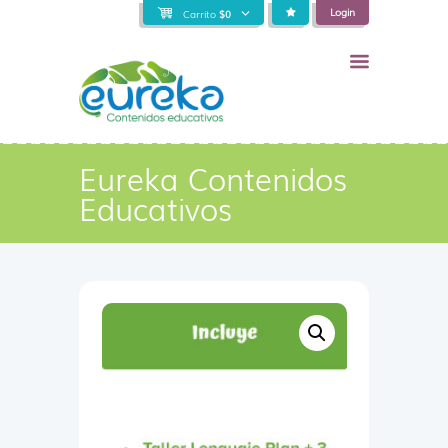
Login
Carrito
$
0
Eureka Contenidos
Educativos