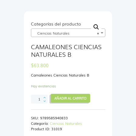
Categorías del producto
Ciencias Naturales
×
CAMALEONES CIENCIAS
NATURALES B
$
63.800
Camaleones Ciencias Naturales B
Hay existencias
CAMALEONES
AÑADIR AL CARRITO
CIENCIAS
NATURALES
B
SKU:
9789585940833
cantidad
Categoría:
Ciencias Naturales
Product ID:
31019