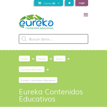
Login
Carrito
$
0
Búsqueda
de
productos
Home
Tienda
Textos
Ciencias Naturales
Eureka Contenidos Educativos
Eureka Contenidos
Educativos