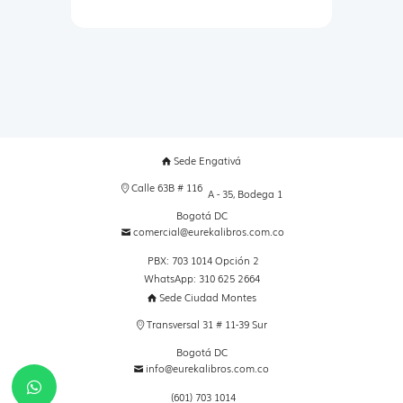
Sede Engativá
Calle 63B # 116
A - 35, Bodega 1
Bogotá DC
comercial@eurekalibros.com.co
PBX: 703 1014 Opción 2
WhatsApp: 310 625 2664
Sede Ciudad Montes
Transversal 31 # 11-39 Sur
Bogotá DC
info@eurekalibros.com.co
(601) 703 1014