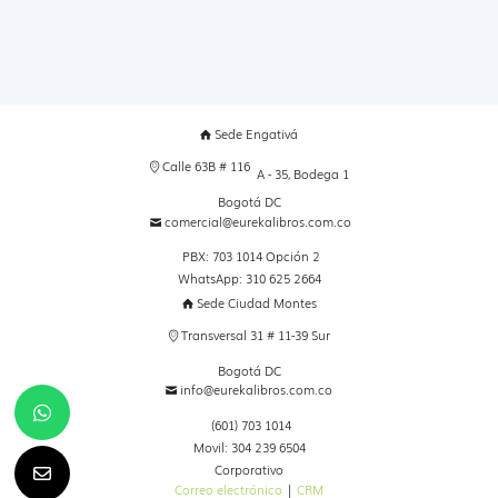
Sede Engativá
Calle 63B # 116
A - 35, Bodega 1
Bogotá DC
comercial@eurekalibros.com.co
PBX: 703 1014 Opción 2
WhatsApp: 310 625 2664
Sede Ciudad Montes
Transversal 31 # 11-39 Sur
Bogotá DC
info@eurekalibros.com.co
(601) 703 1014
Movil: 304 239 6504
Corporativo
Correo electrónico
|
CRM