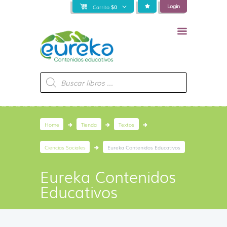
Login
Carrito
$
0
Búsqueda
de
productos
Home
Tienda
Textos
Ciencias Sociales
Eureka Contenidos Educativos
Eureka Contenidos
Educativos