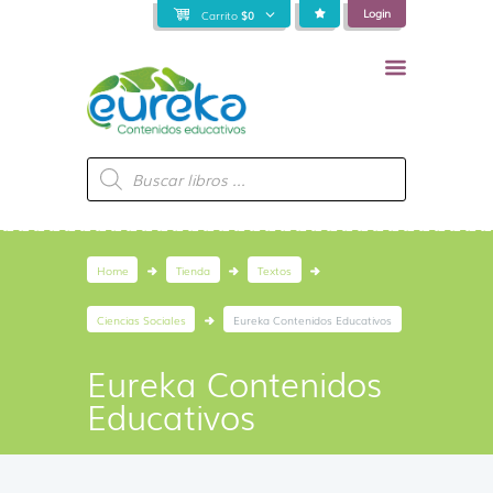
Login
Carrito
$
0
Búsqueda
de
productos
Home
Tienda
Textos
Ciencias Sociales
Eureka Contenidos Educativos
Eureka Contenidos
Educativos