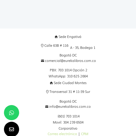
Sede Engativá
Calle 63B # 116
A - 35, Bodega 1
Bogotá DC
comercial@eurekalibros.com.co
PBX: 703 1014 Opción 2
WhatsApp: 310 625 2664
Sede Ciudad Montes
Transversal 31 # 11-39 Sur
Bogotá DC
info@eurekalibros.com.co
(601) 703 1014
Movil: 304 239 6504
Corporativo
Correo electrónico
|
CRM