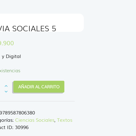
VIA SOCIALES 5
9.900
 y Digital
xistencias
A
AÑADIR AL CARRITO
ALES
dad
9789587806380
orías:
Ciencias Sociales
,
Textos
ct ID:
30996