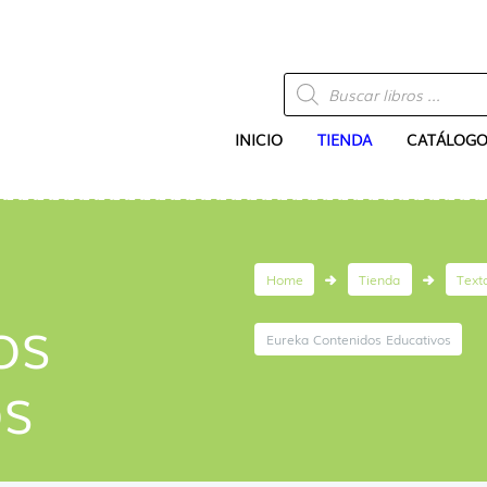
Búsqueda
de
productos
INICIO
TIENDA
CATÁLOGO
Home
Tienda
Text
os
Eureka Contenidos Educativos
os