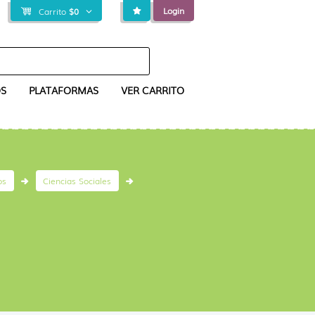
Login
Carrito
$
0
S
PLATAFORMAS
VER CARRITO
os
Ciencias Sociales