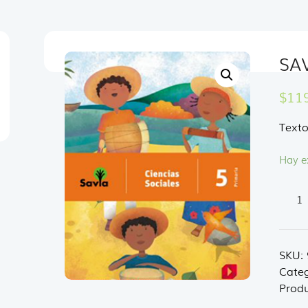
SA
$
11
Texto
Hay e
SAVI
SOCI
5
canti
SKU:
Categ
Produ