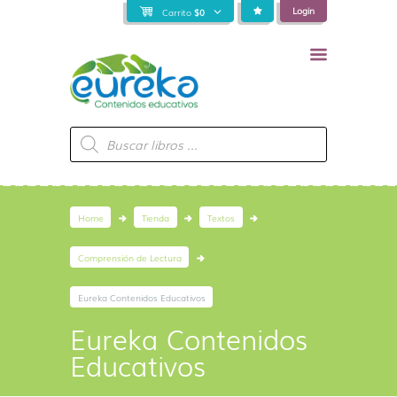
Login
Carrito
$
0
Búsqueda
de
productos
Home
Tienda
Textos
Comprensión de Lectura
Eureka Contenidos Educativos
Eureka Contenidos
Educativos