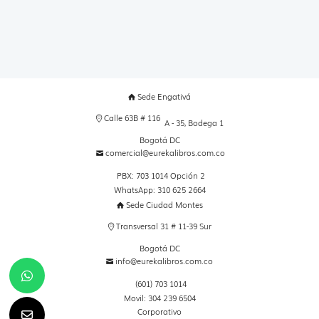
Sede Engativá
Calle 63B # 116
A - 35, Bodega 1
Bogotá DC
comercial@eurekalibros.com.co
PBX: 703 1014 Opción 2
WhatsApp: 310 625 2664
Sede Ciudad Montes
Transversal 31 # 11-39 Sur
Bogotá DC
info@eurekalibros.com.co
(601) 703 1014
Movil: 304 239 6504
Corporativo