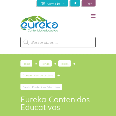
Login
Carrito
$
0
Búsqueda
de
productos
Home
Tienda
Textos
Comprensión de Lectura
Eureka Contenidos Educativos
Eureka Contenidos
Educativos