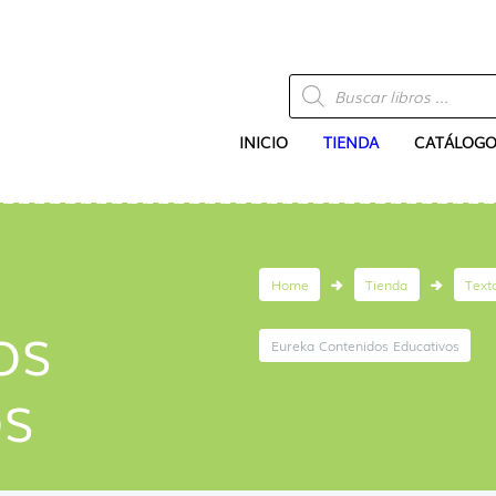
Búsqueda
de
productos
INICIO
TIENDA
CATÁLOGO
Home
Tienda
Text
os
Eureka Contenidos Educativos
os