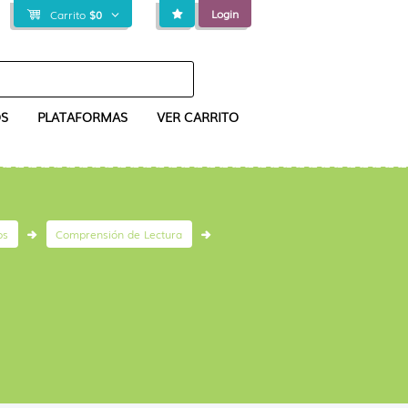
Login
Carrito
$
0
S
PLATAFORMAS
VER CARRITO
os
Comprensión de Lectura