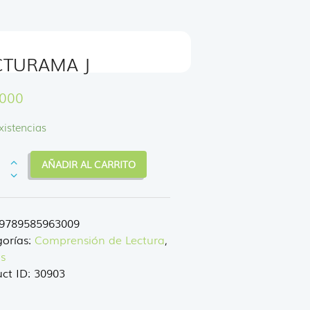
CTURAMA J
.000
xistencias
TURAMA
AÑADIR AL CARRITO
dad
9789585963009
orías:
Comprensión de Lectura
,
s
ct ID:
30903