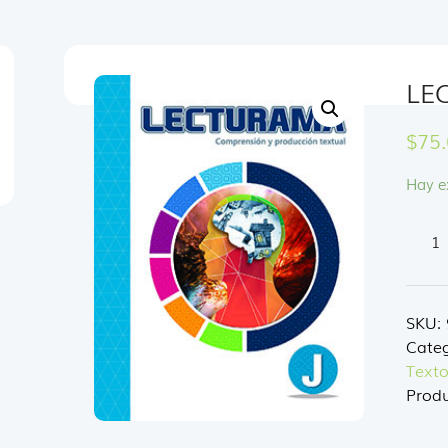
LE
$
75
Hay e
LEC
J
canti
SKU:
Categ
Texto
Produ