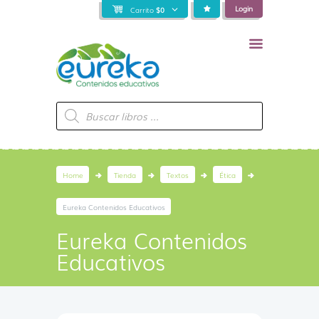
Login
Carrito
$
0
Búsqueda
de
productos
Home
Tienda
Textos
Ética
Eureka Contenidos Educativos
Eureka Contenidos
Educativos