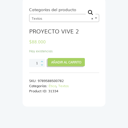
Categorías del producto
Textos
×
PROYECTO VIVE 2
$
88.000
Hay existencias
PROYECTO
AÑADIR AL CARRITO
VIVE
2
cantidad
SKU:
9789588500782
Categorías:
Ética
,
Textos
Product ID:
31334