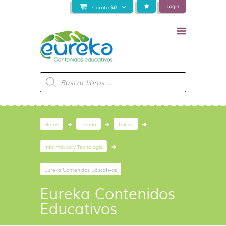
Login
Carrito
$
0
Búsqueda
de
productos
Home
Tienda
Textos
Informática y Tecnología
Eureka Contenidos Educativos
Eureka Contenidos
Educativos