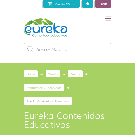
Login
Carrito
$
0
Búsqueda
de
productos
Home
Tienda
Textos
Informática y Tecnología
Eureka Contenidos Educativos
Eureka Contenidos
Educativos