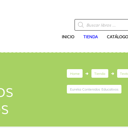
Búsqueda
de
productos
INICIO
TIENDA
CATÁLOGO
Home
Tienda
Text
os
Eureka Contenidos Educativos
os