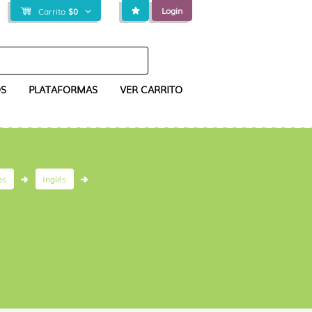
Login
Carrito
$
0
S
PLATAFORMAS
VER CARRITO
os
Inglés