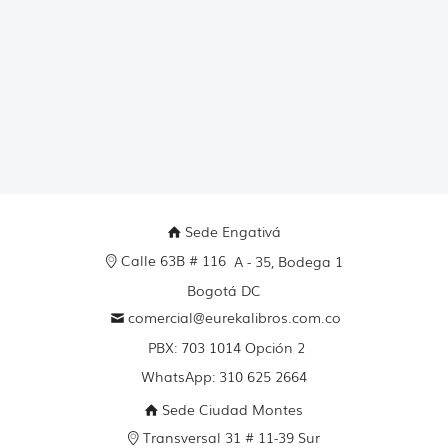
+
DIGIT
2
canti
Sede Engativá
Calle 63B # 116
A - 35, Bodega 1
Bogotá DC
comercial@eurekalibros.com.co
PBX: 703 1014 Opción 2
WhatsApp: 310 625 2664
Sede Ciudad Montes
Transversal 31 # 11-39 Sur