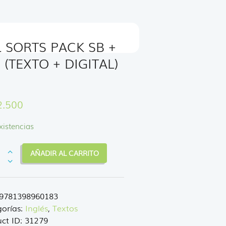
L SORTS PACK SB +
(TEXTO + DIGITAL)
2.500
xistencias
AÑADIR AL CARRITO
S
9781398960183
orías:
Inglés
,
Textos
ct ID:
31279
TO