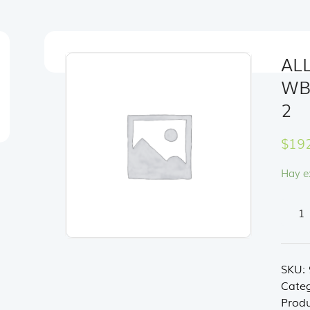
AL
WB 
2
$
19
Hay e
ALL
SORT
PACK
SB
SKU:
+
Categ
WB
Produ
(TEX