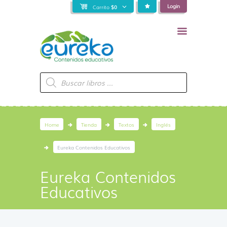
Login
Carrito
$
0
Búsqueda
de
productos
Home
Tienda
Textos
Inglés
Eureka Contenidos Educativos
Eureka Contenidos
Educativos