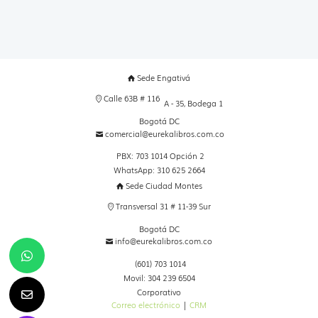
Sede Engativá
Calle 63B # 116
A - 35, Bodega 1
Bogotá DC
comercial@eurekalibros.com.co
PBX: 703 1014 Opción 2
WhatsApp: 310 625 2664
Sede Ciudad Montes
Transversal 31 # 11-39 Sur
Bogotá DC
info@eurekalibros.com.co
(601) 703 1014
Movil: 304 239 6504
Corporativo
Correo electrónico
|
CRM