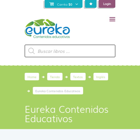
Login
Carrito
$
0
Búsqueda
de
productos
Home
Tienda
Textos
Inglés
Eureka Contenidos Educativos
Eureka Contenidos
Educativos