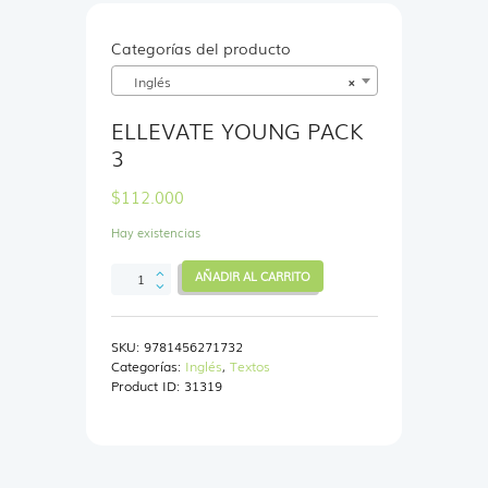
Categorías del producto
Inglés
×
ELLEVATE YOUNG PACK
3
$
112.000
Hay existencias
ELLEVATE
AÑADIR AL CARRITO
YOUNG
PACK
3
SKU:
9781456271732
cantidad
Categorías:
Inglés
,
Textos
Product ID:
31319