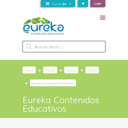
Login
Carrito
$
0
Búsqueda
de
productos
Home
Tienda
Textos
Inglés
Eureka Contenidos Educativos
Eureka Contenidos
Educativos