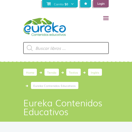
Login
Carrito
$
0
Búsqueda
de
productos
Home
Tienda
Textos
Inglés
Eureka Contenidos Educativos
Eureka Contenidos
Educativos