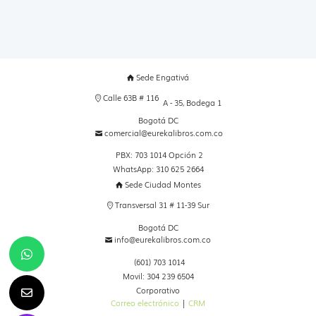
Sede Engativá
Calle 63B # 116
A - 35, Bodega 1
Bogotá DC
comercial@eurekalibros.com.co
PBX: 703 1014 Opción 2
WhatsApp: 310 625 2664
Sede Ciudad Montes
Transversal 31 # 11-39 Sur
Bogotá DC
info@eurekalibros.com.co
(601) 703 1014
Movil: 304 239 6504
Corporativo
Correo electrónico
|
CRM