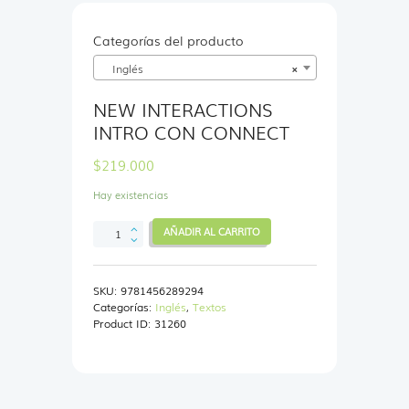
Categorías del producto
Inglés
×
NEW INTERACTIONS
INTRO CON CONNECT
$
219.000
Hay existencias
NEW
AÑADIR AL CARRITO
INTERACTIONS
INTRO
CON
SKU:
9781456289294
CONNECT
Categorías:
Inglés
,
Textos
cantidad
Product ID:
31260