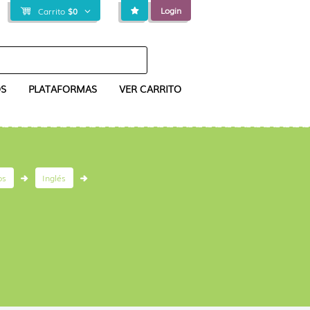
Login
Carrito
$
0
S
PLATAFORMAS
VER CARRITO
os
Inglés