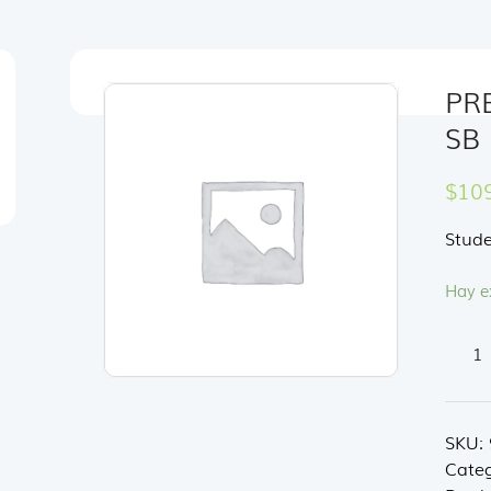
PR
SB 
$
10
Stud
Hay e
PRE
HAPP
CHA
SB
SKU:
1
Categ
canti