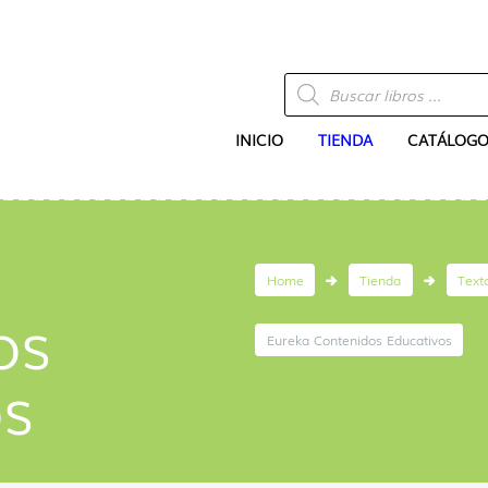
Búsqueda
de
productos
INICIO
TIENDA
CATÁLOGO
Home
Tienda
Text
os
Eureka Contenidos Educativos
os