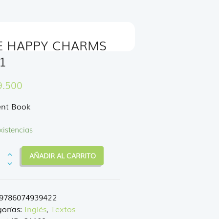
E HAPPY CHARMS
1
9.500
ent Book
xistencias
AÑADIR AL CARRITO
Y
RMS
9786074939422
orías:
Inglés
,
Textos
dad