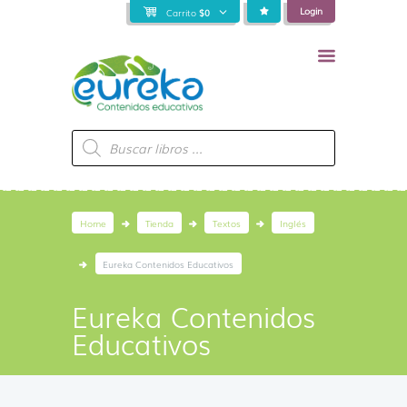
Login
Carrito
$
0
Búsqueda
de
productos
Home
Tienda
Textos
Inglés
Eureka Contenidos Educativos
Eureka Contenidos
Educativos