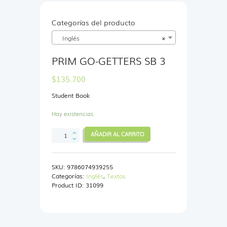
Categorías del producto
Inglés
×
PRIM GO-GETTERS SB 3
$
135.700
Student Book
Hay existencias
PRIM
AÑADIR AL CARRITO
GO-
GETTERS
SB
SKU:
9786074939255
3
Categorías:
Inglés
,
Textos
cantidad
Product ID:
31099