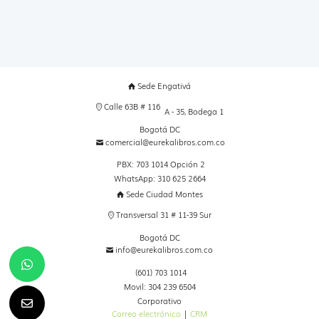
Sede Engativá
Calle 63B # 116
A - 35, Bodega 1
Bogotá DC
comercial@eurekalibros.com.co
PBX: 703 1014 Opción 2
WhatsApp: 310 625 2664
Sede Ciudad Montes
Transversal 31 # 11-39 Sur
Bogotá DC
info@eurekalibros.com.co
(601) 703 1014
Movil: 304 239 6504
Corporativo
Correo electrónico
|
CRM