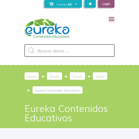
Login
Carrito
$
0
Búsqueda
de
productos
Home
Tienda
Textos
Inglés
Eureka Contenidos Educativos
Eureka Contenidos
Educativos