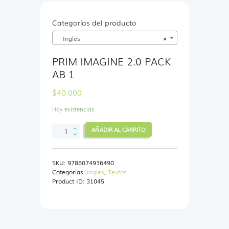
Categorías del producto
Inglés
×
PRIM IMAGINE 2.0 PACK
AB 1
$
40.000
Hay existencias
PRIM
AÑADIR AL CARRITO
IMAGINE
2.0
PACK
SKU:
9786074936490
AB
Categorías:
Inglés
,
Textos
1
Product ID:
31045
cantidad