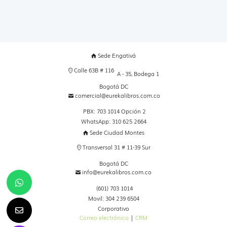
Sede Engativá
Calle 63B # 116
A - 35, Bodega 1
Bogotá DC
comercial@eurekalibros.com.co
PBX: 703 1014 Opción 2
WhatsApp: 310 625 2664
Sede Ciudad Montes
Transversal 31 # 11-39 Sur
Bogotá DC
info@eurekalibros.com.co
(601) 703 1014
Movil: 304 239 6504
Corporativo
Correo electrónico
|
CRM