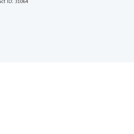
ct ID:
31064