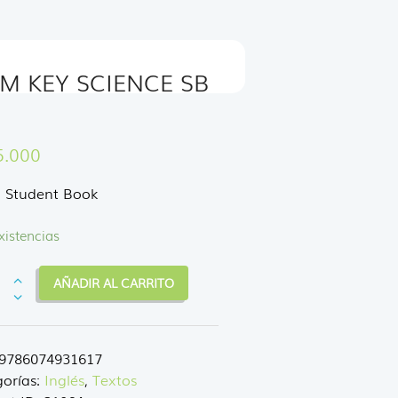
IM KEY SCIENCE SB
5.000
o Student Book
xistencias
AÑADIR AL CARRITO
NCE
9786074931617
orías:
Inglés
,
Textos
dad