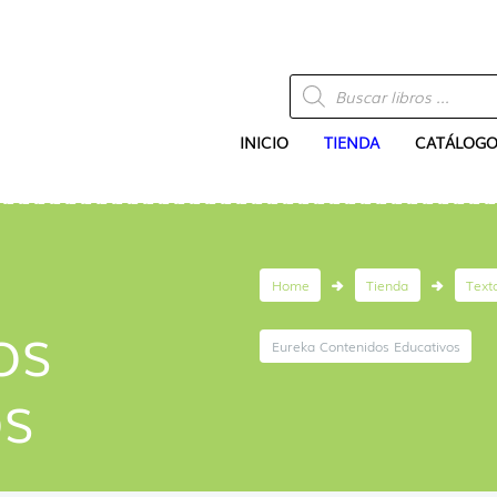
Búsqueda
de
productos
INICIO
TIENDA
CATÁLOGO
Home
Tienda
Text
os
Eureka Contenidos Educativos
os