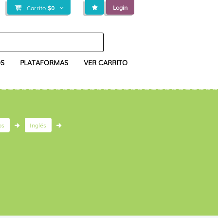
Login
Carrito
$
0
S
PLATAFORMAS
VER CARRITO
os
Inglés