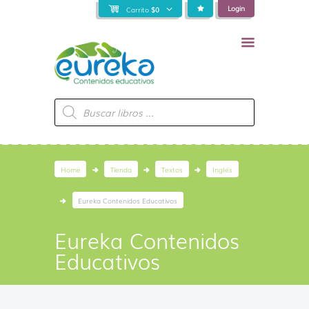
Login
Carrito
$
0
Búsqueda
de
productos
Home
Tienda
Textos
Inglés
Eureka Contenidos Educativos
Eureka Contenidos
Educativos