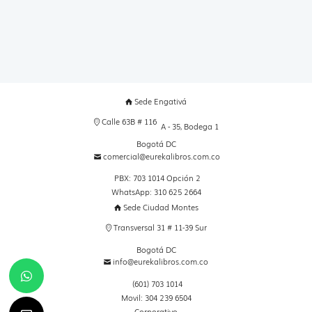
Sede Engativá
Calle 63B # 116
A - 35, Bodega 1
Bogotá DC
comercial@eurekalibros.com.co
PBX: 703 1014 Opción 2
WhatsApp: 310 625 2664
Sede Ciudad Montes
Transversal 31 # 11-39 Sur
Bogotá DC
info@eurekalibros.com.co
(601) 703 1014
Movil: 304 239 6504
Corporativo