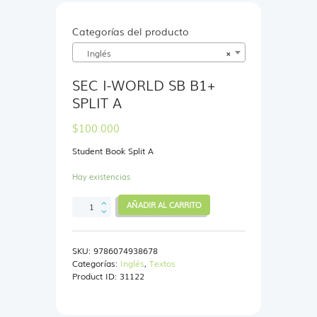
Categorías del producto
Inglés
×
SEC I-WORLD SB B1+
SPLIT A
$
100.000
Student Book Split A
Hay existencias
SEC
AÑADIR AL CARRITO
I-
WORLD
SB
SKU:
9786074938678
B1+
Categorías:
Inglés
,
Textos
SPLIT
Product ID:
31122
A
cantidad